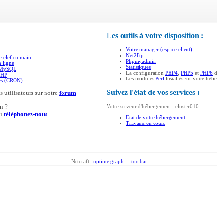
Les outils à votre disposition :
Votre manager (espace client)
Net2Ftp
e clef en main
Phpmyadmin
n ligne
Statistiques
s MySQL
La configuration
PHP4
,
PHP5
et
PHP6
d
PHP
Les modules
Perl
installés sur votre héb
ées (CRON)
Suivez l'état de vos services :
s utilisateurs sur notre
forum
n ?
Votre serveur d'hébergement : cluster010
u
téléphonez-nous
Etat de votre hébergement
Travaux en cours
Netcraft :
uptime graph
-
toolbar